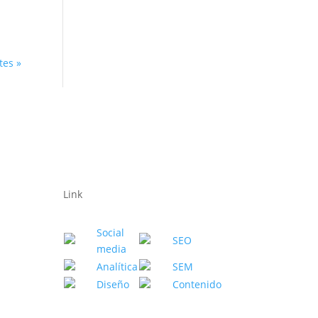
tes »
Link
Social
SEO
media
Anal
í
tica
SEM
Diseño
Contenido