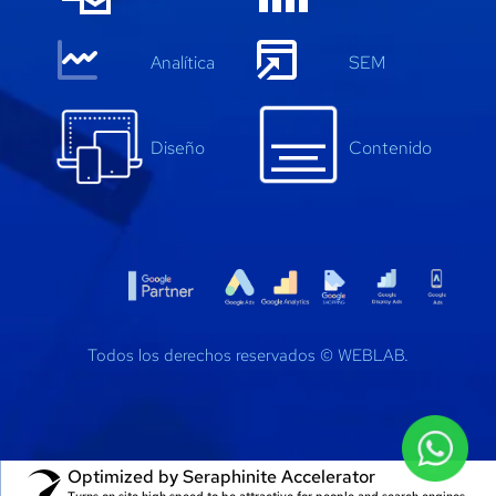
Anal
í
tica
SEM
Diseño
Contenido
Todos los derechos reservados ©
WEBLAB.
Optimized by Seraphinite Accelerator
Turns on site high speed to be attractive for people and search engines.