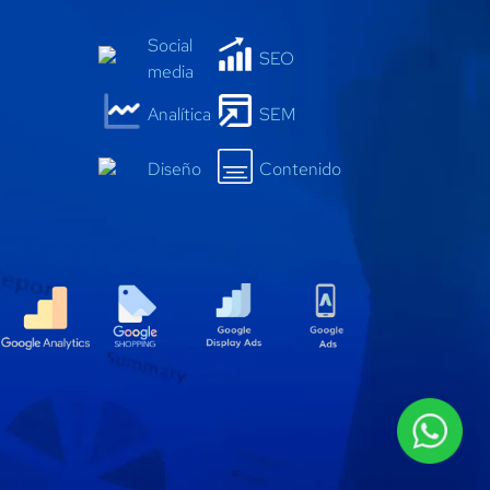
Social
SEO
media
Anal
í
tica
SEM
Diseño
Contenido