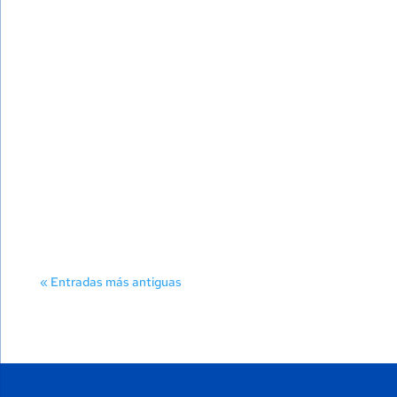
En el ámbito del diseño gráfico y la publicidad, es
común escuchar o usar el término "logo" o
"logotipo" al menos tres veces al día. Sin
embargo,...
« Entradas más antiguas