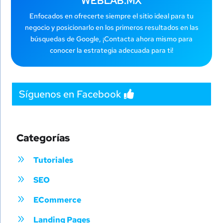
WEBLAB.MX
Enfocados en ofrecerte siempre el sitio ideal para tu
negocio y posicionarlo en los primeros resultados en las
búsquedas de Google, ¡Contacta ahora mismo para
conocer la estrategia adecuada para ti!
Síguenos en Facebook
Categorías
9
Tutoriales
9
SEO
9
ECommerce
9
Landing Pages