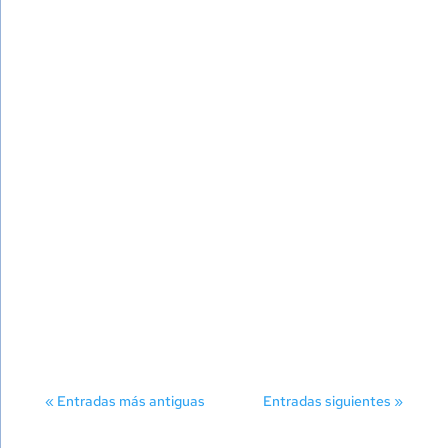
¿Qué Es un Sistema de Gestión de Contenidos
(CMS)?Un Sistema de gestión de
contenido (Content Management System, en
inglés, abreviado CMS) se trata...
« Entradas más antiguas
Entradas siguientes »