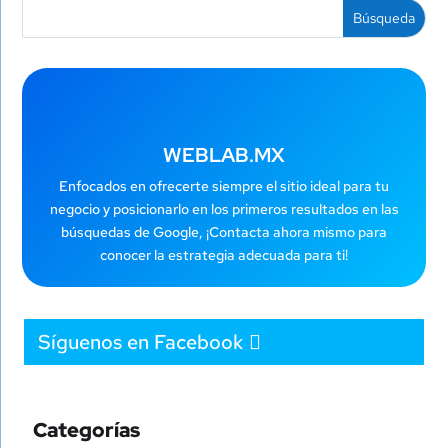
WEBLAB.MX
Enfocados en ofrecerte siempre el sitio ideal para tu
negocio y posicionarlo en los primeros resultados en las
búsquedas de Google, ¡Contacta ahora mismo para
conocer la estrategia adecuada para ti!
Síguenos en Facebook
Categorías