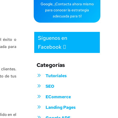
Google, ¡Contacta ahora mismo
para conocer la estrategia
adecuada para ti!
Síguenos en
l éxito o
Facebook
mada para
Categorías
clientes.
9
Tutoriales
to de tus
9
SEO
9
ECommerce
9
Landing Pages
lido en el
9
Google ADS