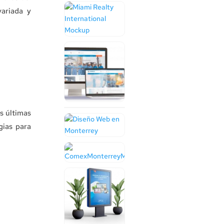
variada y
s últimas
gias para