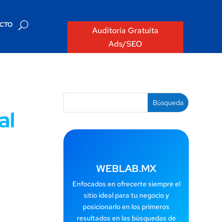
CTO
Auditoría Gratuita
Ads/SEO
al
WEBLAB.MX
Enfocados en ofrecerte siempre el
sitio ideal para tu negocio y
posicionarlo en los primeros
resultados en las búsquedas de