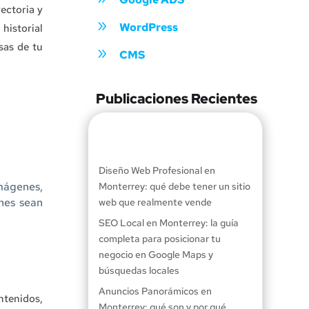
ectoria y
9
WordPress
historial
sas de tu
9
CMS
Publicaciones Recientes
Diseño Web Profesional en
mágenes,
Monterrey: qué debe tener un sitio
nes sean
web que realmente vende
SEO Local en Monterrey: la guía
completa para posicionar tu
negocio en Google Maps y
búsquedas locales
Anuncios Panorámicos en
ntenidos,
Monterrey: qué son y por qué