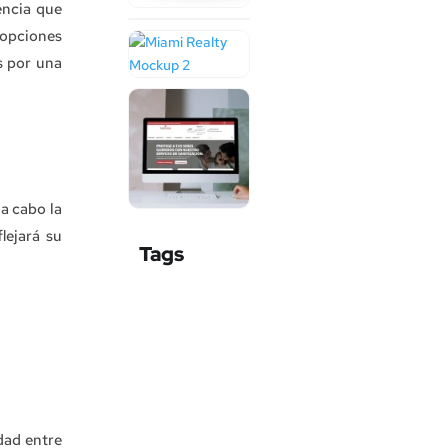
encia que
 opciones
s por una
a cabo la
lejará su
Tags
dad entre